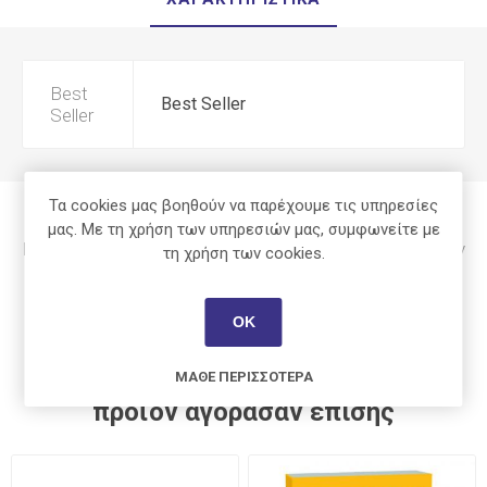
Best
Best Seller
Seller
Τα cookies μας βοηθούν να παρέχουμε τις υπηρεσίες
μας. Με τη χρήση των υπηρεσιών μας, συμφωνείτε με
Μόνο οι εγγεγραμμένοι χρήστες μπορούν να γράψουν
τη χρήση των cookies.
σχόλια
ΟΚ
Οι πελάτες που αγόρασαν αυτό το
ΜΆΘΕ ΠΕΡΙΣΣΌΤΕΡΑ
προϊόν αγόρασαν επίσης