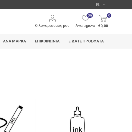
(0)
0
Ο λογαριασμός μου
Αγαπημένα
€0,00
ΑΝΆ ΜΆΡΚΑ
ΕΠΙΚΟΙΝΩΝΊΑ
ΕΊΔΑΤΕ ΠΡΌΣΦΑΤΑ
Metron
Typotrust
Deli
edding
Pentel
Uni