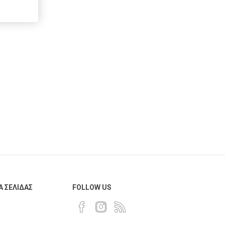
AnG
Multi Copy
Navigator
Toshiba
Gabol
Lion
Toy Color
Favini
Pininfarina
Α ΣΕΛΊΔΑΣ
FOLLOW US