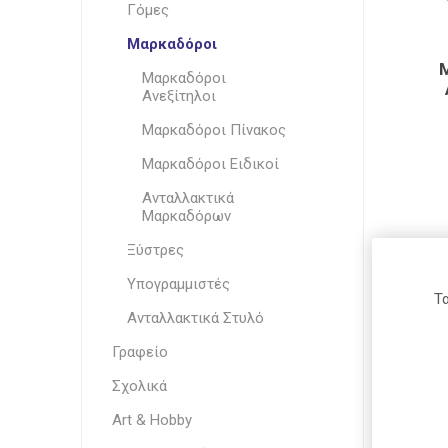
Γόμες
Μαρκαδ
Μαρκαδόροι
Ξύστρες
Μαρκαδόροι
Υπογραμ
Arion
Fabi
Roma
Ανεξίτηλοι
Ανταλλα
Μαρκαδόροι Πίνακος
Στυλό
Μαρκαδόροι Ειδικοί
Ανταλλακτικά
Waterman
Maxi Color
Carioca
Μαρκαδόρων
Ξύστρες
Υπογραμμιστές
Τα
Ανταλλακτικά Στυλό
Daler-
Pelikan
Donau
Rowney
Γραφείο
Σχολικά
Art & Hobby