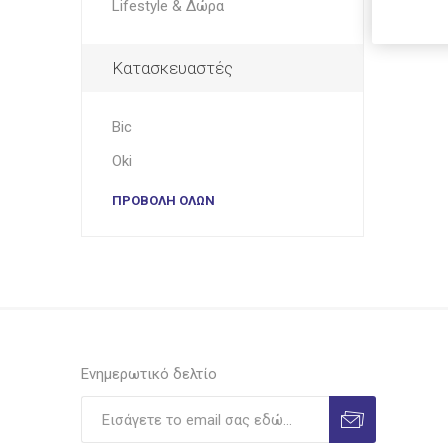
Lifestyle & Δώρα
Shiny
Ionia
Legami
Κατασκευαστές
Bic
Viva
Luna
Luxor
Oki
ΠΡΟΒΟΛΉ ΌΛΩΝ
Λιναρδάτος
Unipap
Ilca
Ενημερωτικό δελτίο