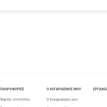
Trodat
Rhodia
Aristo
Mailite
Arda
Artline
Foldermate
Logigraf
Keyroad
Θεοφύλακτος
Tesa
Colop
ΠΛΗΡΟΦΟΡΊΕΣ
Ο ΛΟΓΑΡΙΑΣΜΌΣ ΜΟΥ
ΕΡΓΑΛΕΊ
Χάρτης ιστοτόπου
Ο λογαριασμός μου