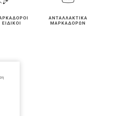
ΑΡΚΑΔΌΡΟΙ
ΑΝΤΑΛΛΑΚΤΙΚΆ
Schneider
Kaweco
Mont Blanc
ΕΙΔΙΚΟΊ
ΜΑΡΚΑΔΌΡΩΝ
Top-Stick
Schoeller
Spadi
ήση
e
Herma
Rotring
DCP