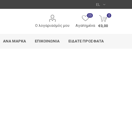
(0)
0
Ο λογαριασμός μου
Αγαπημένα
€0,00
ΑΝΆ ΜΆΡΚΑ
ΕΠΙΚΟΙΝΩΝΊΑ
ΕΊΔΑΤΕ ΠΡΌΣΦΑΤΑ
Metron
Typotrust
Deli
edding
Pentel
Uni