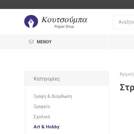
ΜΕΝΟΎ
Αρχική
Κατηγορίες
Στρ
Bic
Oki
Pilot
Γραφή 
Διόρθω
Γραφή & Διόρθωση
Στυλό
Γραφείο
Διόρθω
Σχολικά
Μολύβι
UHU
Staedtler
Stabilo
Art & Hobby
Γόμες