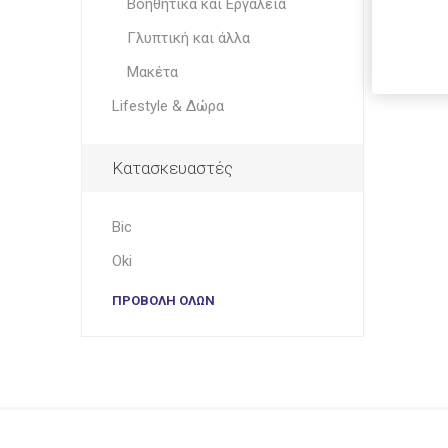
Βοηθητικά και Εργαλεία
Shiny
Ionia
Legami
Γλυπτική και άλλα
Μακέτα
Lifestyle & Δώρα
Viva
Luna
Luxor
Κατασκευαστές
Bic
Oki
Λιναρδάτος
Unipap
Ilca
ΠΡΟΒΟΛΉ ΌΛΩΝ