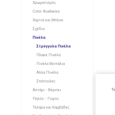
Χρωματισμός
Μαρκαδ
Color Auxiliaries
Ξύστρες
Χαρτιά και Μπλοκ
Υπογραμ
Arion
Fabi
Roma
Σχέδιο
Ανταλλα
Στυλό
Πινέλα
Στρόγγυλα Πινέλα
Waterman
Maxi Color
Carioca
Πλακέ Πινέλα
Πινέλα Βεντάλια
Άλλα Πινέλα
Σπάτουλες
Daler-
Pelikan
Donau
Rowney
Τα
Αστάρι - Βερνίκι
Πηλός - Γύψος
Τελάρα και Καμβάδες