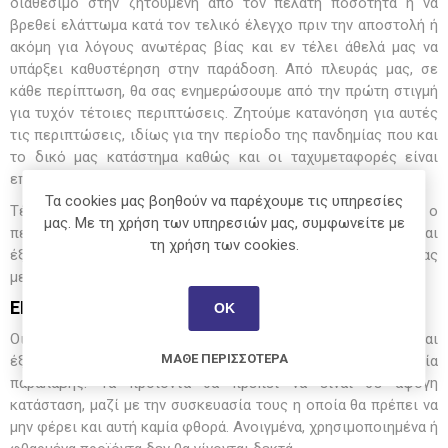
διαθέσιμο στην ζητούμενη από τον πελάτη ποσότητα ή να
βρεθεί ελάττωμα κατά τον τελικό έλεγχο πριν την αποστολή ή
ακόμη για λόγους ανωτέρας βίας και εν τέλει άθελά μας να
υπάρξει καθυστέρηση στην παράδοση. Από πλευράς μας, σε
κάθε περίπτωση, θα σας ενημερώσουμε από την πρώτη στιγμή
για τυχόν τέτοιες περιπτώσεις. Ζητούμε κατανόηση για αυτές
τις περιπτώσεις, ιδίως για την περίοδο της πανδημίας που και
το δικό μας κατάστημα καθώς και οι ταχυμεταφορές είναι
επιβαρυμένες σε μεγάλο βαθμό.
Τα cookies μας βοηθούν να παρέχουμε τις υπηρεσίες
Τέλος, υπάρχει η δυνατότητα κατ' εξαίρεση, εφόσον επιθυμεί ο
μας. Με τη χρήση των υπηρεσιών μας, συμφωνείτε με
πελάτης, αποστολή με δική του εταιρεία ταχυμεταφορών και
τη χρήση των cookies.
έξοδα παραλήπτη εφόσον έχει γίνει πληρωμή της παραγγελίας
με τρόπο διαφορετικό της αντικαταβολής.
ΕΠΙΣΤΡΟΦΕΣ
ΟΚ
Οι επιστροφές των προϊόντων γίνονται πάντα με ευθύνη και
ΜΆΘΕ ΠΕΡΙΣΣΌΤΕΡΑ
έξοδα του πελάτη εντός 15 ημερών από την ημερομηνία
παραλαβής. Τα προϊόντα θα πρέπει να είναι σε άψογη
κατάσταση, μαζί με την συσκευασία τους η οποία θα πρέπει να
μην φέρει και αυτή καμία φθορά. Ανοιγμένα, χρησιμοποιημένα ή