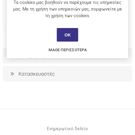
ΣΗΜΕΙΩΜΑΤΑΡΙΟ RHODIA
Τα cookies μας βοηθούν να παρέχουμε τις υπηρεσίες
N18 BLOC-R
μας. Με τη χρήση των υπηρεσιών μας, συμφωνείτε με
τη χρήση των cookies.
€11,50
ΟΚ
ΜΆΘΕ ΠΕΡΙΣΣΌΤΕΡΑ
Κατηγορίες
Κατασκευαστές
Ενημερωτικό δελτίο