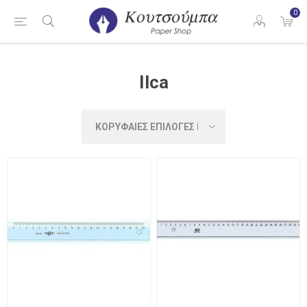
0
Ilca