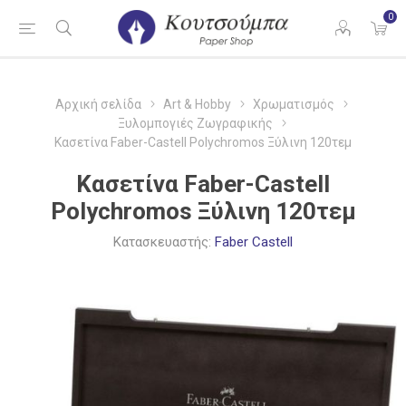
0
Αρχική σελίδα
Art & Hobby
Χρωματισμός
Ξυλομπογιές Ζωγραφικής
Κασετίνα Faber-Castell Polychromos Ξύλινη 120τεμ
Κασετίνα Faber-Castell
Polychromos Ξύλινη 120τεμ
Κατασκευαστής:
Faber Castell