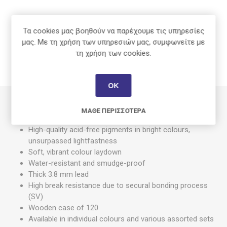
Κοινοποίηση:
Τα cookies μας βοηθούν να παρέχουμε τις υπηρεσίες
μας. Με τη χρήση των υπηρεσιών μας, συμφωνείτε με
τη χρήση των cookies.
ΠΕΡΙΓΡΑΦΉ
ΟΚ
Product details
ΜΆΘΕ ΠΕΡΙΣΣΌΤΕΡΑ
High-quality acid-free pigments in bright colours,
unsurpassed lightfastness
Soft, vibrant colour laydown
Water-resistant and smudge-proof
Thick 3.8 mm lead
High break resistance due to secural bonding process
(SV)
Wooden case of 120
Available in individual colours and various assorted sets