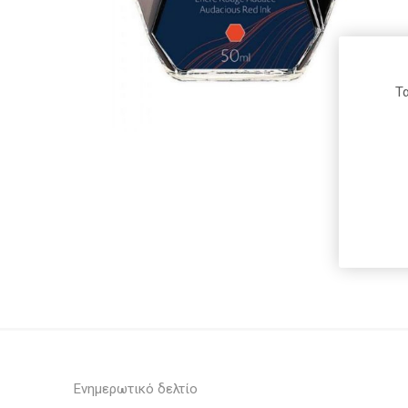
Μαρκαδ
Ξύστρες
Υπογραμ
Arion
Fabi
Roma
Τα
Ανταλλα
Στυλό
Waterman
Maxi Color
Carioca
Daler-
Pelikan
Donau
Rowney
Ενημερωτικό δελτίο