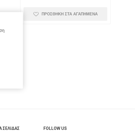
ΠΡΟΣΘΉΚΗ ΣΤΑ ΑΓΑΠΗΜΈΝΑ
Schneider
Kaweco
Mont Blanc
ήση
Top-Stick
Schoeller
Spadi
α
e
Herma
Rotring
DCP
Α ΣΕΛΊΔΑΣ
FOLLOW US