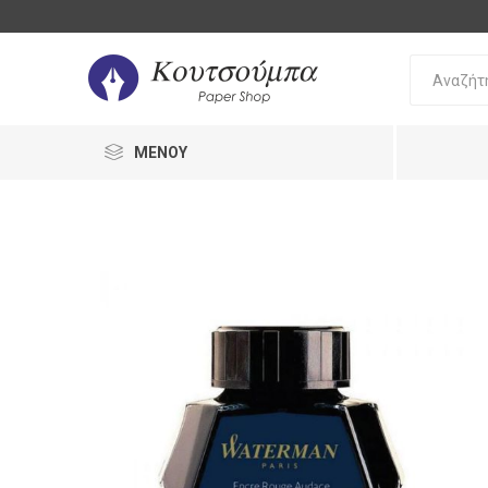
ΜΕΝΟΎ
Bic
Oki
Pilot
Γραφή 
Διόρθω
Στυλό
Διόρθω
Μολύβι
UHU
Staedtler
Stabilo
Γόμες