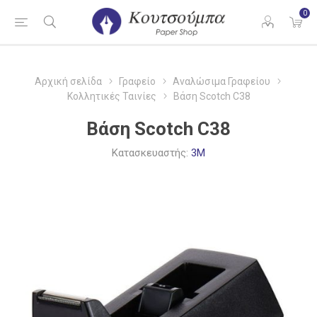
0
Αρχική σελίδα
Γραφείο
Αναλώσιμα Γραφείου
Κολλητικές Ταινίες
Βάση Scotch C38
Βάση Scotch C38
Κατασκευαστής:
3M