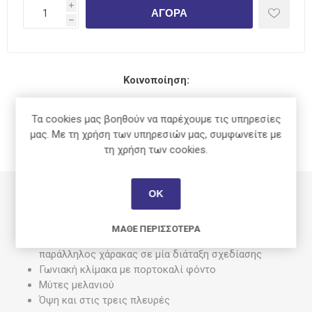
i
ΑΓΟΡΆ
h
Κοινοποίηση:
Τα cookies μας βοηθούν να παρέχουμε τις υπηρεσίες
μας. Με τη χρήση των υπηρεσιών μας, συμφωνείτε με
τη χρήση των cookies.
ΠΕΡΙΓΡΑΦΉ
ΟΚ
Με αποσπώμενη λαβή
Κατασκευασμένο από πολυστυρένιο
ΜΆΘΕ ΠΕΡΙΣΣΌΤΕΡΑ
Χάρακας, μοιρογνωμόνιο, χάρακας συμμετρίας και
παράλληλος χάρακας σε μία διάταξη σχεδίασης
Γωνιακή κλίμακα με πορτοκαλί φόντο
Μύτες μελανιού
Όψη και στις τρεις πλευρές