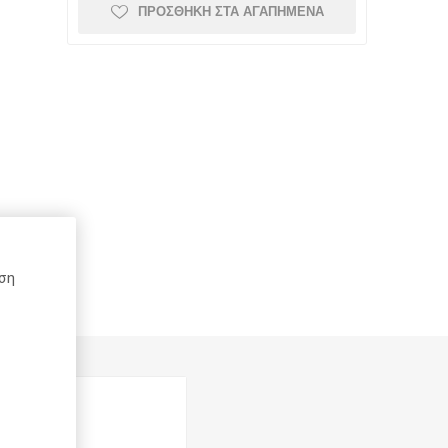
ΠΡΟΣΘΉΚΗ ΣΤΑ ΑΓΑΠΗΜΈΝΑ
Schneider
Kaweco
Mont Blanc
Top-Stick
Schoeller
Spadi
ήση
e
Herma
Rotring
DCP