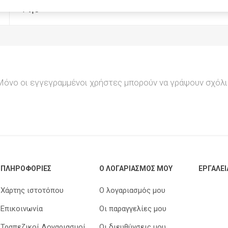
Ριγέ
Trodat
Rhodia
Aristo
Mailite
Arda
Artline
Foldermate
Logigraf
Μόνο οι εγγεγραμμένοι χρήστες μπορούν να γράψουν σχόλι
Keyroad
Θεοφύλακτος
Tesa
Colop
ΠΛΗΡΟΦΟΡΊΕΣ
Ο ΛΟΓΑΡΙΑΣΜΌΣ ΜΟΥ
ΕΡΓΑΛΕΊ
Χάρτης ιστοτόπου
Ο λογαριασμός μου
Επικοινωνία
Οι παραγγελίες μου
Τραπεζικοί Λογαριασμοί
Οι διευθύνσεις μου