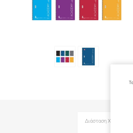
Μαρκαδ
Ξύστρες
Υπογραμ
Arion
Fabi
Roma
Ανταλλα
Στυλό
Waterman
Maxi Color
Carioca
Τα
Daler-
Pelikan
Donau
Rowney
Διάσταση Χαρτιού