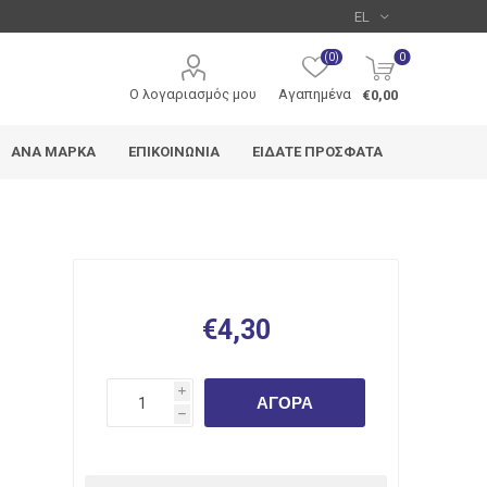
(0)
0
Ο λογαριασμός μου
Αγαπημένα
€0,00
ΑΝΆ ΜΆΡΚΑ
ΕΠΙΚΟΙΝΩΝΊΑ
ΕΊΔΑΤΕ ΠΡΌΣΦΑΤΑ
Metron
Typotrust
Deli
€4,30
i
ΑΓΟΡΆ
h
edding
Pentel
Uni