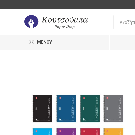
ΜΕΝΟΎ
Bic
Oki
Pilot
Γραφή 
Διόρθω
Στυλό
Διόρθω
Μολύβι
UHU
Staedtler
Stabilo
Γόμες