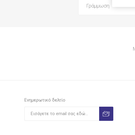
Γράμμωση
Shiny
Ionia
Legami
Viva
Luna
Luxor
Λιναρδάτος
Unipap
Ilca
Ενημερωτικό δελτίο