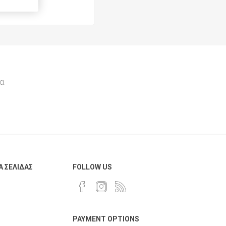
AnG
Multi Copy
Navigator
Toshiba
Gabol
Lion
α
Toy Color
Favini
Pininfarina
Α ΣΕΛΊΔΑΣ
FOLLOW US
PAYMENT OPTIONS