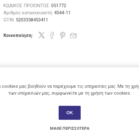
Χαρτί
Θερμός
ΚΩΔΙΚΟΣ ΠΡΟΪΟΝΤΟΣ:
051772
όροι
Κασετίνες
Σχέδιο
Ρολά
Αριθμός κατασκευαστή:
4544-11
Ταμειακής-
Ζωγραφική-
Πινέλα
GTIN:
5203358453411
POS
Εικαστικά
μιστές
Plus
Tipp-Ex
Sunlit
Salko
Αστάρι -
Είδη
Γεωμετρικά
Βερνίκι
Κοινοποίηση:
κτικά
Παρουσίασης
Όργανα
Πηλός -
Ετικέτες -
Σχολικά
Γύψος
Σήμανση
Διάφορα
Τελάρα και
3M
Casio
Office
Durable
Ταχυδρόμηση
Καμβάδες
-
Βοηθητικά
Συσκευασία
και Εργαλεία
 cookies μας βοηθούν να παρέχουμε τις υπηρεσίες μας. Με τη χρ
Γλυπτική
των υπηρεσιών μας, συμφωνείτε με τη χρήση των cookies.
και άλλα
ΧΑΡΑΚΤΗΡΙΣΤΙΚΆ
Next
Κουτσούμπα
Parker
Caran D'Ach
View All
ΟΚ
Α4 (21x30)
ΜΆΘΕ ΠΕΡΙΣΣΌΤΕΡΑ