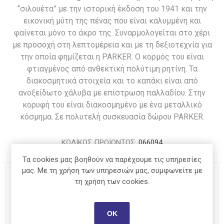
“σιλουέτα” με την ιστορική έκδοση του 1941 και την
εικονική μύτη της πένας που είναι καλυμμένη και
φαίνεται μόνο το άκρο της. Συναρμολογείται στο χέρι
με προσοχή στη λεπτομέρεια και με τη δεξιοτεχνία για
την οποία φημίζεται η PARKER. O κορμός του είναι
φτιαγμένος από ανθεκτική πολύτιμη ρητίνη. Τα
διακοσμητικά στοιχεία και το καπάκι είναι από
ανοξείδωτο χάλυβα με επίστρωση παλλαδίου. Στην
κορυφή του είναι διακοσμημένο με ένα μεταλλικό
κόσμημα. Σε πολυτελή συσκευασία δώρου PARKER.
ΚΩΔΙΚΟΣ ΠΡΟΪΟΝΤΟΣ:
066094
Τα cookies μας βοηθούν να παρέχουμε τις υπηρεσίες
μας. Με τη χρήση των υπηρεσιών μας, συμφωνείτε με
€79,00
τη χρήση των cookies.
i
ΑΓΟΡΆ
h
ΟΚ