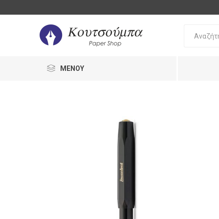
ΜΕΝΟΎ
Bic
Oki
Pilot
Γραφή 
Διόρθω
Στυλό
Διόρθω
Μολύβι
UHU
Staedtler
Stabilo
Γόμες