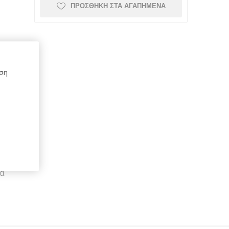
ΠΡΟΣΘΉΚΗ ΣΤΑ ΑΓΑΠΗΜΈΝΑ
Schneider
Kaweco
Mont Blanc
ήση
Top-Stick
Schoeller
Spadi
e
Herma
Rotring
DCP
α