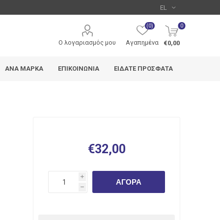
(0)
0
Ο λογαριασμός μου
Αγαπημένα
€0,00
ΑΝΆ ΜΆΡΚΑ
ΕΠΙΚΟΙΝΩΝΊΑ
ΕΊΔΑΤΕ ΠΡΌΣΦΑΤΑ
Metron
Typotrust
Deli
€32,00
i
ΑΓΟΡΆ
h
edding
Pentel
Uni