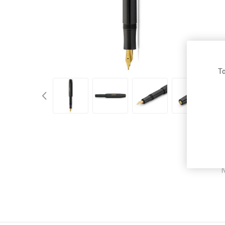
Μαρκαδ
Ξύστρες
Υπογραμ
Arion
Fabi
Roma
Ανταλλα
Στυλό
Τα
Waterman
Maxi Color
Carioca
Daler-
Pelikan
Donau
Rowney