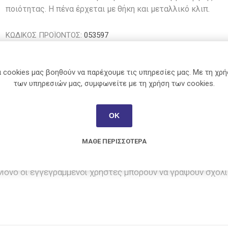
Χαρτί
Θερμός
ποιότητας. H πένα έρχεται με θήκη και μεταλλικό κλιπ.
όροι
Κασετίνες
Σχέδιο
Ρολά
Ταμειακής-
Ζωγραφική-
Πινέλα
ΚΩΔΙΚΟΣ ΠΡΟΪΟΝΤΟΣ:
053597
POS
Εικαστικά
μιστές
Plus
Tipp-Ex
Sunlit
Salko
Αστάρι -
Είδη
Γεωμετρικά
Βερνίκι
κτικά
Κοινοποίηση:
Παρουσίασης
Όργανα
Πηλός -
 cookies μας βοηθούν να παρέχουμε τις υπηρεσίες μας. Με τη χρ
Ετικέτες -
Σχολικά
Γύψος
των υπηρεσιών μας, συμφωνείτε με τη χρήση των cookies.
Σήμανση
Διάφορα
Τελάρα και
3M
Casio
Office
Durable
Ταχυδρόμηση
Καμβάδες
-
ΟΚ
Βοηθητικά
Συσκευασία
και Εργαλεία
ΜΆΘΕ ΠΕΡΙΣΣΌΤΕΡΑ
Γλυπτική
και άλλα
Next
Κουτσούμπα
Parker
Caran D'Ach
Μόνο οι εγγεγραμμένοι χρήστες μπορούν να γράψουν σχόλι
View All