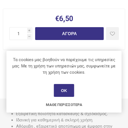
€6,50
i
ΑΓΟΡΆ
h
Τα cookies μας βοηθούν να παρέχουμε τις υπηρεσίες
Κοινοποίηση:
μας. Με τη χρήση των υπηρεσιών μας, συμφωνείτε με
τη χρήση των cookies.
ΟΚ
ΠΕΡΙΓΡΑΦΉ
ΜΆΘΕ ΠΕΡΙΣΣΌΤΕΡΑ
Εξαιρετική ποιότητα κατασκευής &
σχεδιασμός.
Ιδανική για καθημερινή & σκληρή χρήση
.
Αθόρυβη , εξαιρετικό αποτύπωμα με έμφαση στην