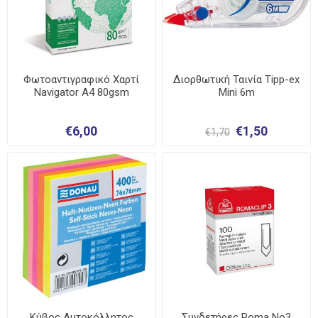
Φωτοαντιγραφικό Χαρτί
Διορθωτική Ταινία Tipp-ex
Navigator A4 80gsm
Mini 6m
€6,00
€1,50
€1,70
Κύβος Αυτοκόλλητος
Συνδετήρες Roma No3