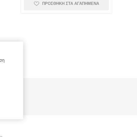
ΠΡΟΣΘΉΚΗ ΣΤΑ ΑΓΑΠΗΜΈΝΑ
Schneider
Kaweco
Mont Blanc
ήση
Top-Stick
Schoeller
Spadi
ρών
e
Herma
Rotring
DCP