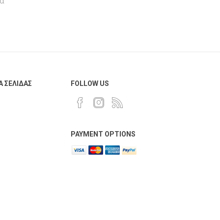
α
AnG
Multi Copy
Navigator
Toshiba
Gabol
Lion
Α ΣΕΛΊΔΑΣ
FOLLOW US
Toy Color
Favini
Pininfarina
PAYMENT OPTIONS