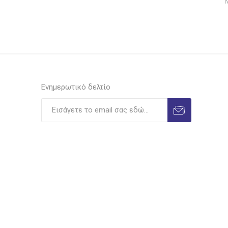
Shiny
Ionia
Legami
Viva
Luna
Luxor
Ενημερωτικό δελτίο
Λιναρδάτος
Unipap
Ilca