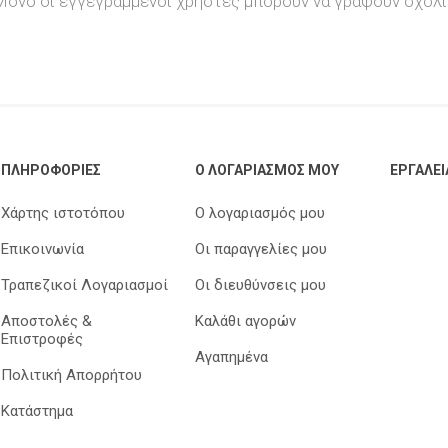
Μόνο οι εγγεγραμμένοι χρήστες μπορούν να γράψουν σχόλι
Trodat
Rhodia
Aristo
Mailite
Arda
Artline
Foldermate
Logigraf
ΠΛΗΡΟΦΟΡΊΕΣ
Ο ΛΟΓΑΡΙΑΣΜΌΣ ΜΟΥ
ΕΡΓΑΛΕΊ
Χάρτης ιστοτόπου
Ο λογαριασμός μου
Επικοινωνία
Οι παραγγελίες μου
Keyroad
Θεοφύλακτος
Tesa
Colop
Τραπεζικοί Λογαριασμοί
Οι διευθύνσεις μου
Αποστολές &
Καλάθι αγορών
Επιστροφές
Αγαπημένα
Πολιτική Απορρήτου
Κατάστημα