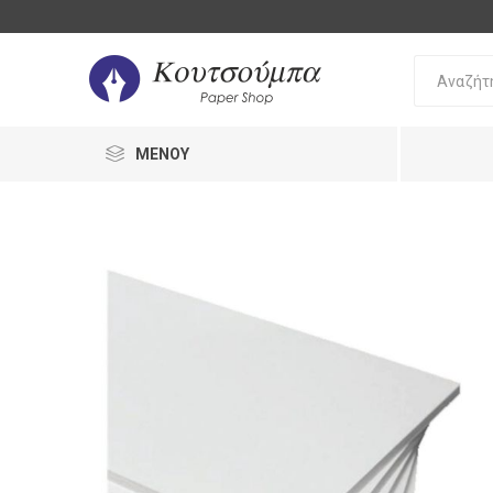
ΜΕΝΟΎ
Bic
Oki
Pilot
Γραφή 
Διόρθω
Στυλό
Διόρθω
Μολύβι
UHU
Staedtler
Stabilo
Γόμες