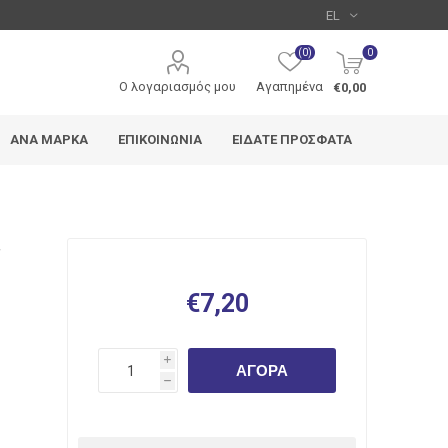
(0)
0
Ο λογαριασμός μου
Αγαπημένα
€0,00
ΑΝΆ ΜΆΡΚΑ
ΕΠΙΚΟΙΝΩΝΊΑ
ΕΊΔΑΤΕ ΠΡΌΣΦΑΤΑ
Metron
Typotrust
Deli
€7,20
i
ΑΓΟΡΆ
h
edding
Pentel
Uni