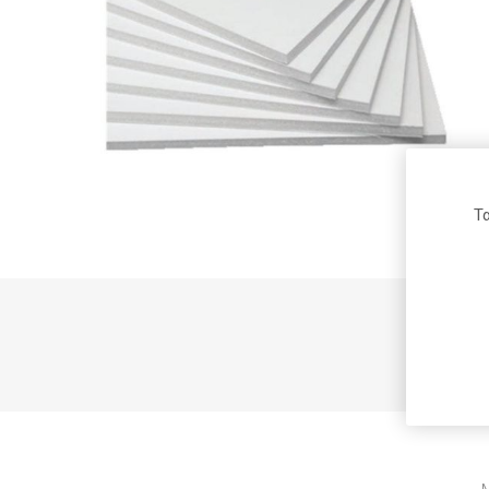
Μαρκαδ
Ξύστρες
Υπογραμ
Arion
Fabi
Roma
Ανταλλα
Στυλό
Τα
Waterman
Maxi Color
Carioca
υπ
Daler-
Pelikan
Donau
Rowney