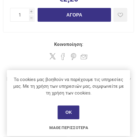
i
ΑΓΟΡΆ
h
Κοινοποίηση:
Μόνο οι εγγεγραμμένοι χρήστες μπορούν να γράψουν
Τα cookies μας βοηθούν να παρέχουμε τις υπηρεσίες
μας. Με τη χρήση των υπηρεσιών μας, συμφωνείτε με
σχόλια
τη χρήση των cookies.
ΟΚ
Οι πελάτες που αγόρασαν αυτό το
προϊόν αγόρασαν επίσης
ΜΆΘΕ ΠΕΡΙΣΣΌΤΕΡΑ