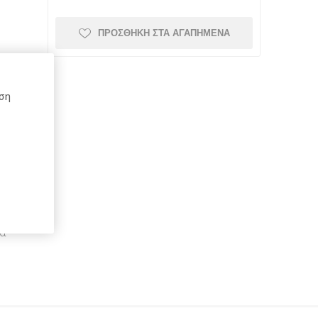
ΠΡΟΣΘΉΚΗ ΣΤΑ ΑΓΑΠΗΜΈΝΑ
Schneider
Kaweco
Mont Blanc
ήση
Top-Stick
Schoeller
Spadi
α
e
Herma
Rotring
DCP