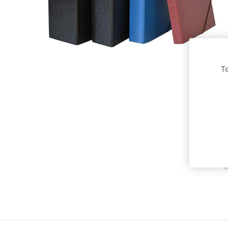
Μαρκαδ
Ξύστρες
Υπογραμ
Arion
Fabi
Roma
Ανταλλα
Τα
Στυλό
Waterman
Maxi Color
Carioca
Daler-
Pelikan
Donau
Rowney