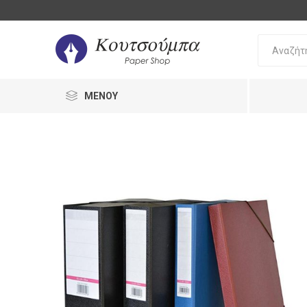
ΜΕΝΟΎ
Bic
Oki
Pilot
Γραφή 
Διόρθω
Στυλό
Διόρθω
Μολύβι
UHU
Staedtler
Stabilo
Γόμες