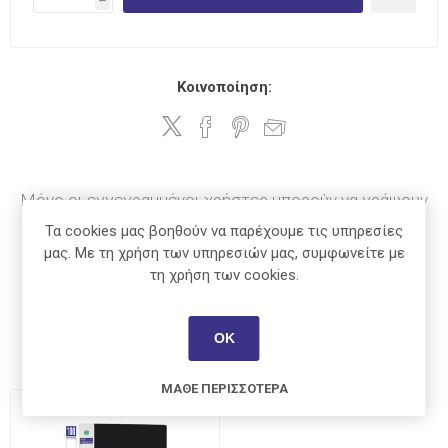
h
Κοινοποίηση:
Μόνο οι εγγεγραμμένοι χρήστες μπορούν να γράψουν
σχόλια
Τα cookies μας βοηθούν να παρέχουμε τις υπηρεσίες
μας. Με τη χρήση των υπηρεσιών μας, συμφωνείτε με
τη χρήση των cookies.
Οι πελάτες που αγόρασαν αυτό το
ΟΚ
προϊόν αγόρασαν επίσης
ΜΆΘΕ ΠΕΡΙΣΣΌΤΕΡΑ