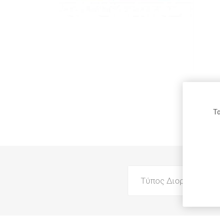
Μαρκαδ
Ξύστρες
Υπογραμ
Arion
Fabi
Roma
Ανταλλα
Στυλό
Waterman
Maxi Color
Carioca
Τα
Daler-
Pelikan
Donau
Rowney
Τύπος Διορθωτικού