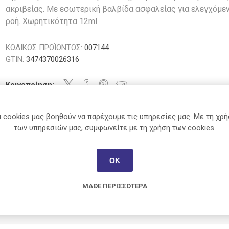
Χαρτί
Θερμός
ακριβείας. Με εσωτερική βαλβίδα ασφαλείας για ελεγχόμε
όροι
Κασετίνες
Σχέδιο
Ρολά
ροή. Χωρητικότητα 12ml.
Ταμειακής-
Ζωγραφική-
Πινέλα
POS
Εικαστικά
μιστές
Plus
Tipp-Ex
Sunlit
Salko
Αστάρι -
ΚΩΔΙΚΟΣ ΠΡΟΪΟΝΤΟΣ:
007144
Είδη
Γεωμετρικά
Βερνίκι
GTIN:
3474370026316
κτικά
Παρουσίασης
Όργανα
Πηλός -
Ετικέτες -
Σχολικά
Γύψος
Κοινοποίηση:
Σήμανση
Διάφορα
Τελάρα και
3M
Casio
Office
Durable
Ταχυδρόμηση
Καμβάδες
-
 cookies μας βοηθούν να παρέχουμε τις υπηρεσίες μας. Με τη χρ
Βοηθητικά
Συσκευασία
των υπηρεσιών μας, συμφωνείτε με τη χρήση των cookies.
και Εργαλεία
ΧΑΡΑΚΤΗΡΙΣΤΙΚΆ
Γλυπτική
και άλλα
ΟΚ
Next
Κουτσούμπα
Parker
Caran D'Ach
View All
ΜΆΘΕ ΠΕΡΙΣΣΌΤΕΡΑ
Στυλό