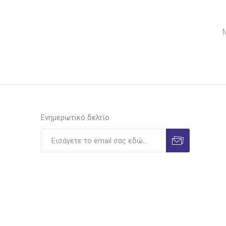
Shiny
Ionia
Legami
Viva
Luna
Luxor
Ενημερωτικό δελτίο
Λιναρδάτος
Unipap
Ilca