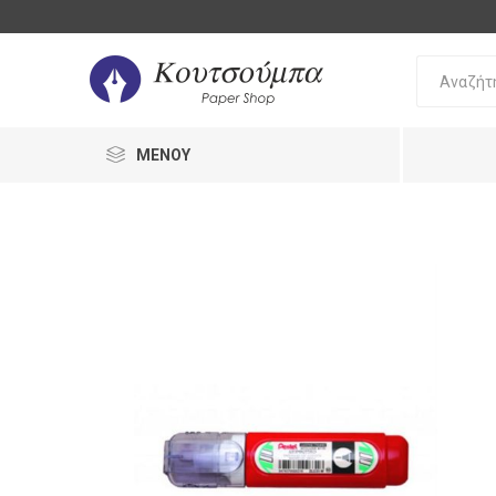
ΜΕΝΟΎ
Bic
Oki
Pilot
Γραφή 
Διόρθω
Στυλό
Διόρθω
Μολύβι
UHU
Staedtler
Stabilo
Γόμες