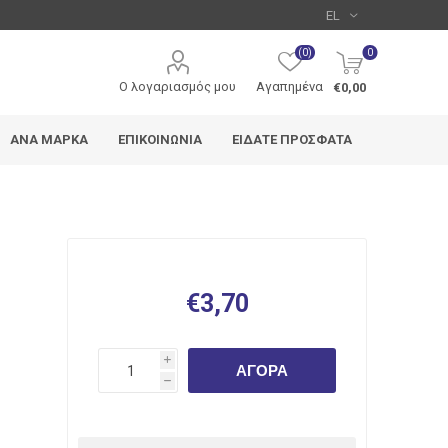
(0)
0
Ο λογαριασμός μου
Αγαπημένα
€0,00
ΑΝΆ ΜΆΡΚΑ
ΕΠΙΚΟΙΝΩΝΊΑ
ΕΊΔΑΤΕ ΠΡΌΣΦΑΤΑ
Metron
Typotrust
Deli
€3,70
i
ΑΓΟΡΆ
h
edding
Pentel
Uni
ς