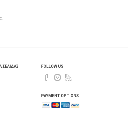
AnG
Multi Copy
Navigator
α
Toshiba
Gabol
Lion
Α ΣΕΛΊΔΑΣ
FOLLOW US
Toy Color
Favini
Pininfarina
PAYMENT OPTIONS