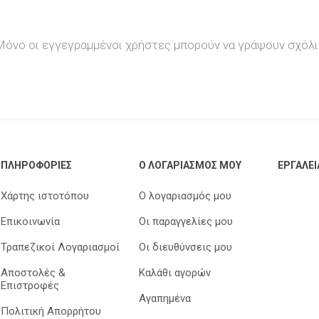
Trodat
Rhodia
Aristo
Mailite
Μόνο οι εγγεγραμμένοι χρήστες μπορούν να γράψουν σχόλι
Arda
Artline
Foldermate
Logigraf
ΠΛΗΡΟΦΟΡΊΕΣ
Ο ΛΟΓΑΡΙΑΣΜΌΣ ΜΟΥ
ΕΡΓΑΛΕΊ
Keyroad
Θεοφύλακτος
Tesa
Colop
Χάρτης ιστοτόπου
Ο λογαριασμός μου
Επικοινωνία
Οι παραγγελίες μου
Τραπεζικοί Λογαριασμοί
Οι διευθύνσεις μου
Αποστολές &
Καλάθι αγορών
Επιστροφές
Αγαπημένα
Πολιτική Απορρήτου