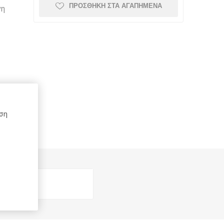
ΠΡΟΣΘΉΚΗ ΣΤΑ ΑΓΑΠΗΜΈΝΑ
νη
Schneider
Kaweco
Mont Blanc
Top-Stick
Schoeller
Spadi
ήση
e
Herma
Rotring
DCP