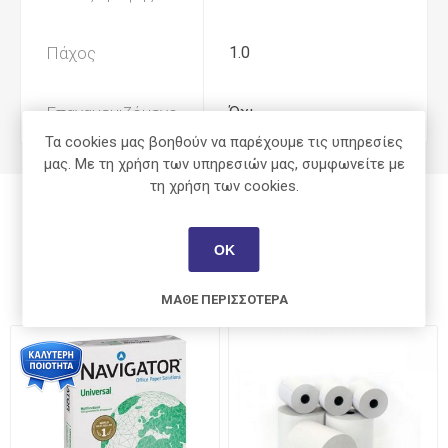
Πάχος
1.0
Επαναγεμιζόμενο
Όχι
Τα cookies μας βοηθούν να παρέχουμε τις υπηρεσίες
μας. Με τη χρήση των υπηρεσιών μας, συμφωνείτε με
τη χρήση των cookies.
ΟΚ
Οι πελάτες που αγόρασαν αυτό το
προϊόν αγόρασαν επίσης
ΜΆΘΕ ΠΕΡΙΣΣΌΤΕΡΑ