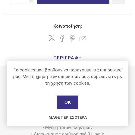
h
Κοινοποίηση:
ΠΕΡΙΓΡΑΦΉ
Τα cookies μας βοηθούν να παρέχουμε τις υπηρεσίες
μας. Με τη χρήση των υπηρεσιών μας, συμφωνείτε με
• Ευδιάκριτη μεγάλη οθόνη 8 ψηφίων
τη χρήση των cookies.
• Διπλό σύστημα τροφοδοσίας (ηλιακό/μπαταρίας)
• Δυνατότητα μετατροπής Ευρώ σε εθνικό νόμισμα και
αντίστροφα
ΟΚ
• Υπολογισμός ποσοστού φόρου
• Πλήκτρο αλλαγής προσήμου (+/-)
ΜΆΘΕ ΠΕΡΙΣΣΌΤΕΡΑ
• Υπολογισμός ποσοστού επί τοις εκατό (%)
• Μνήμη τριών πλήκτρων
• Διαχωρισμός αριθμού ανά 3 ψηφία