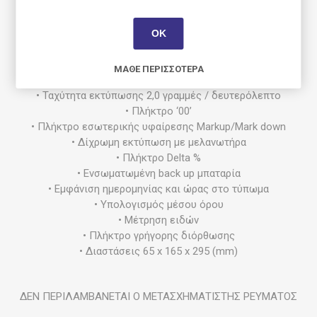
• Υπολογισμός κόστους-κέρδους (cost/sell/margin)
• 150 Βήματα διόρθωσης υπολογισμών
• Επιλογή εκτύπωσης ενός υπολογισμού μετά από όλες τις
ΟΚ
λειτουργίες (max 150 βήματα)
• Επιλογή εκτύπωσης ενός υπολογισμού όσο συχνά
ΜΆΘΕ ΠΕΡΙΣΣΌΤΕΡΑ
θέλουμε (max 150 βήματα)
• Ταχύτητα εκτύπωσης 2,0 γραμμές / δευτερόλεπτο
• Πλήκτρο ‘00’
• Πλήκτρο εσωτερικής υφαίρεσης Markup/Mark down
• Δίχρωμη εκτύπωση με μελανωτήρα
• Πλήκτρο Delta %
• Ενσωματωμένη back up μπαταρία
• Εμφάνιση ημερομηνίας και ώρας στο τύπωμα
• Υπολογισμός μέσου όρου
• Μέτρηση ειδών
• Πλήκτρο γρήγορης διόρθωσης
• Διαστάσεις 65 x 165 x 295 (mm)
ΔΕΝ ΠΕΡΙΛΑΜΒΑΝΕΤΑΙ Ο ΜΕΤΑΣΧΗΜΑΤΙΣΤΗΣ ΡΕΥΜΑΤΟΣ