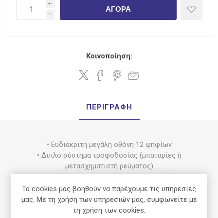
i
ΑΓΟΡΆ
h
Κοινοποίηση:
ΠΕΡΙΓΡΑΦΉ
• Ευδιάκριτη μεγάλη οθόνη 12 ψηφίων
• Διπλό σύστημα τροφοδοσίας (μπαταρίες ή
μετασχηματιστή ρεύματος)
• Δυνατότητα υπολογισμών με ποσοστό φόρου
• Key rollover για γρήγορη με ακρίβεια πληκτολόγιση
Τα cookies μας βοηθούν να παρέχουμε τις υπηρεσίες
• Δυνατότητα μετατροπής Ευρώ σε εθνικό νόμισμα και
μας. Με τη χρήση των υπηρεσιών μας, συμφωνείτε με
αντίστροφα
τη χρήση των cookies.