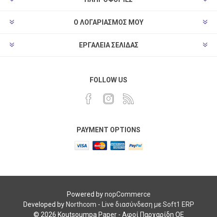
Ο ΛΟΓΑΡΙΑΣΜΌΣ ΜΟΥ
ΕΡΓΑΛΕΊΑ ΣΕΛΊΔΑΣ
FOLLOW US
PAYMENT OPTIONS
Powered by
nopCommerce
Developed by
Northcom
-
Live διασύνδεση με Soft1 ERP
© 2026 Koutsoumpa Paper - Αφοί Παρχαρίδη ΟΕ