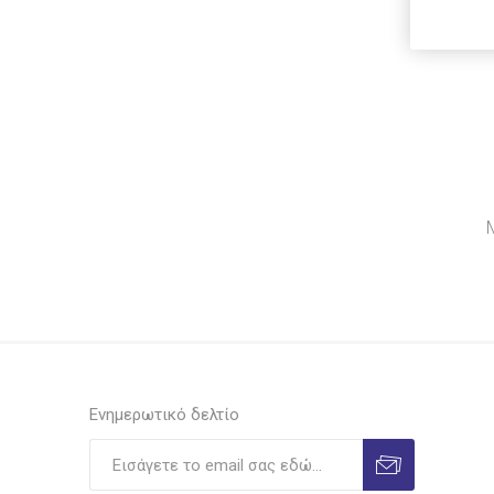
Shiny
Ionia
Legami
Viva
Luna
Luxor
Λιναρδάτος
Unipap
Ilca
Ενημερωτικό δελτίο