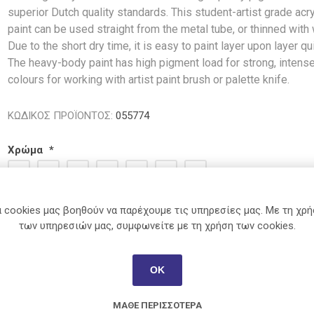
Χαρτί
Θερμός
superior Dutch quality standards. This student-artist grade acry
όροι
Κασετίνες
Σχέδιο
Ρολά
paint can be used straight from the metal tube, or thinned with 
Ταμειακής-
Ζωγραφική-
Πινέλα
Due to the short dry time, it is easy to paint layer upon layer qui
POS
Εικαστικά
μιστές
Plus
Tipp-Ex
Sunlit
Salko
The heavy-body paint has high pigment load for strong, intens
Αστάρι -
Είδη
Γεωμετρικά
Βερνίκι
colours for working with artist paint brush or palette knife.
κτικά
Παρουσίασης
Όργανα
Πηλός -
Ετικέτες -
Σχολικά
Γύψος
ΚΩΔΙΚΟΣ ΠΡΟΪΟΝΤΟΣ:
055774
Σήμανση
Διάφορα
Τελάρα και
3M
Casio
Office
Durable
Ταχυδρόμηση
Καμβάδες
Χρώμα
*
-
Βοηθητικά
Συσκευασία
και Εργαλεία
Γλυπτική
 cookies μας βοηθούν να παρέχουμε τις υπηρεσίες μας. Με τη χρ
και άλλα
των υπηρεσιών μας, συμφωνείτε με τη χρήση των cookies.
Next
Κουτσούμπα
Parker
Caran D'Ach
View All
ΟΚ
ΜΆΘΕ ΠΕΡΙΣΣΌΤΕΡΑ