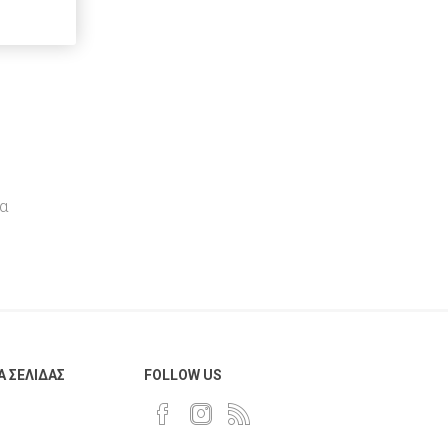
AnG
Multi Copy
Navigator
Toshiba
Gabol
Lion
α
Toy Color
Favini
Pininfarina
Α ΣΕΛΊΔΑΣ
FOLLOW US