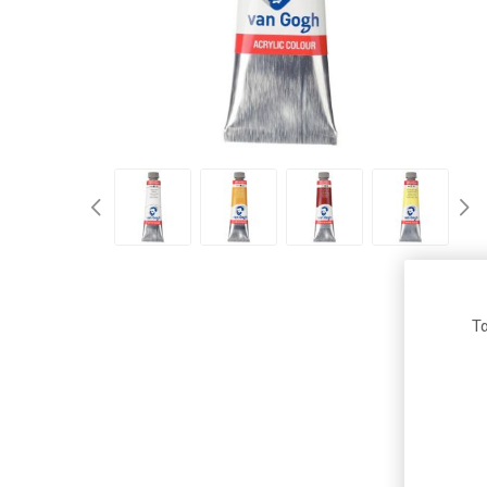
Μαρκαδ
Ξύστρες
Υπογραμ
Arion
Fabi
Roma
Ανταλλα
Στυλό
Waterman
Maxi Color
Carioca
Τα
Daler-
Pelikan
Donau
Rowney