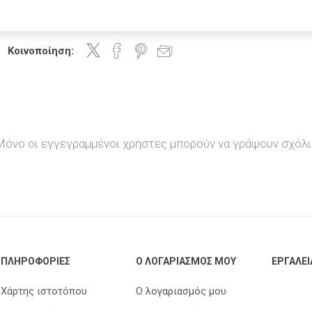
Trodat
Rhodia
Aristo
Mailite
Κοινοποίηση:
Arda
Artline
Foldermate
Logigraf
Μόνο οι εγγεγραμμένοι χρήστες μπορούν να γράψουν σχόλι
Keyroad
Θεοφύλακτος
Tesa
Colop
ΠΛΗΡΟΦΟΡΊΕΣ
Ο ΛΟΓΑΡΙΑΣΜΌΣ ΜΟΥ
ΕΡΓΑΛΕΊ
Χάρτης ιστοτόπου
Ο λογαριασμός μου