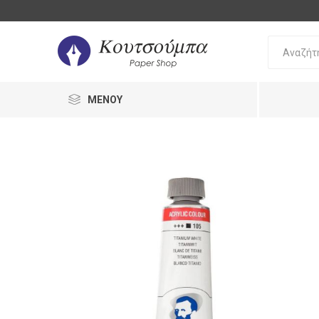
ΜΕΝΟΎ
Bic
Oki
Pilot
Γραφή 
Διόρθω
Στυλό
Διόρθω
Μολύβι
UHU
Staedtler
Stabilo
Γόμες