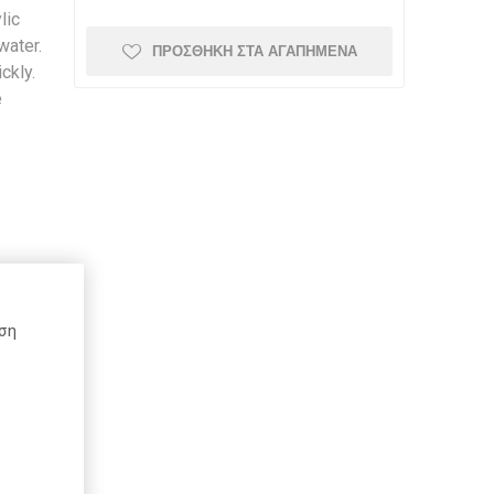
lic
water.
ΠΡΟΣΘΉΚΗ ΣΤΑ ΑΓΑΠΗΜΈΝΑ
ckly.
Schneider
Kaweco
Mont Blanc
e
Top-Stick
Schoeller
Spadi
ήση
e
Herma
Rotring
DCP